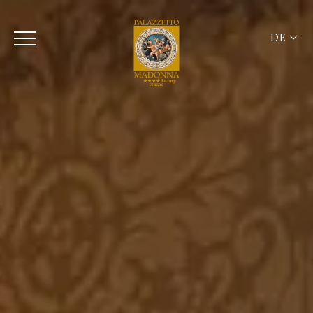
DE
ITA
ENG
FRA
DEU
ESP
RUS