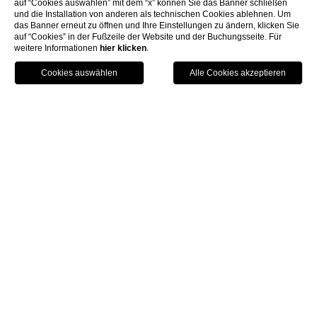
auf “Cookies auswählen” mit dem “x” können Sie das Banner schließen
und die Installation von anderen als technischen Cookies ablehnen. Um
das Banner erneut zu öffnen und Ihre Einstellungen zu ändern, klicken Sie
auf “Cookies” in der Fußzeile der Website und der Buchungsseite. Für
weitere Informationen
hier klicken
.
AUFRUFEN
BUCHEN
Zimmer und Suiten
Suite
SUITE
Für ein romantisches
Wochenende in Venedig