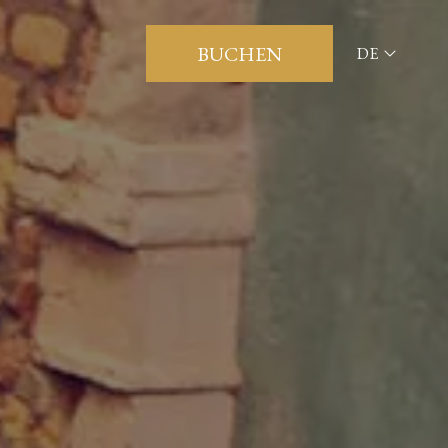
BUCHEN
DE
ITA
ENG
FRA
DEU
ESP
RUS