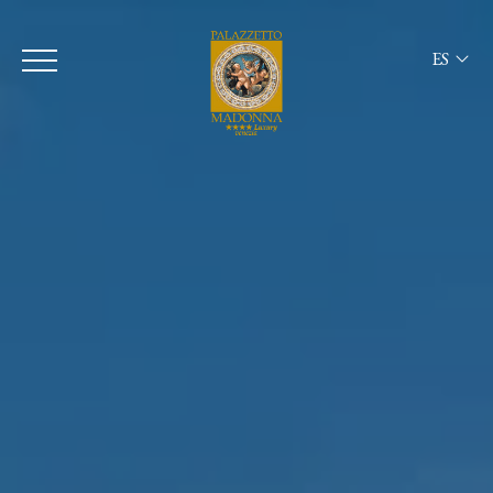
ES
ITA
ENG
FRA
DEU
ESP
RUS