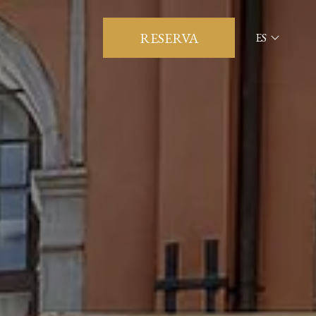
RESERVA
ES
ITA
ENG
FRA
DEU
ESP
RUS