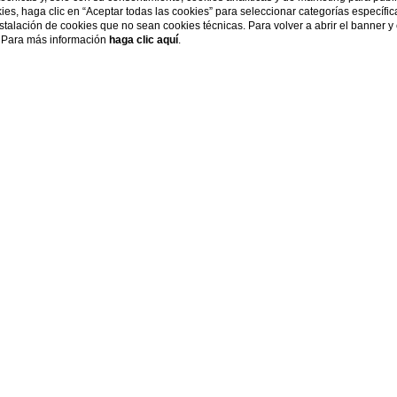
kies, haga clic en “Aceptar todas las cookies” para seleccionar categorías específi
EXPLORE
instalación de cookies que no sean cookies técnicas. Para volver a abrir el banner y
s. Para más información
haga clic aquí
.
Servicios
Jardín