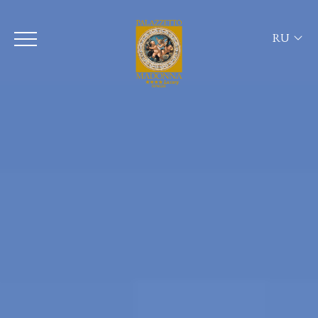
RU
ITA
ENG
FRA
DEU
ESP
RUS