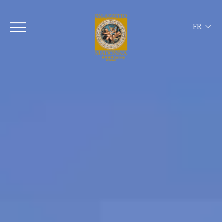
FR
ITA
ENG
FRA
DEU
ESP
RUS