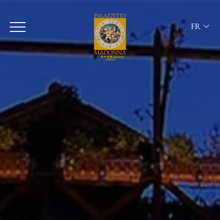
FR
ITA
ENG
FRA
DEU
ESP
RUS