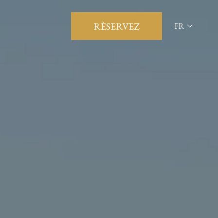
RÈSERVEZ
FR
ITA
ENG
FRA
DEU
ESP
RUS