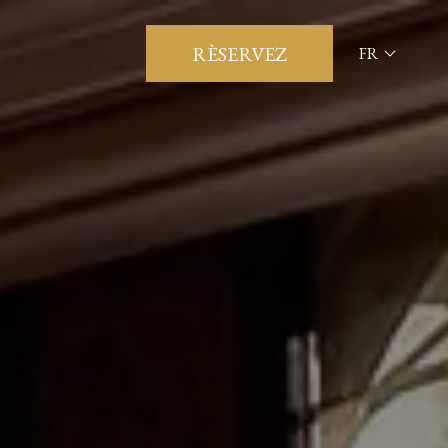
RÈSERVEZ
FR
ITA
ENG
FRA
DEU
ESP
RUS