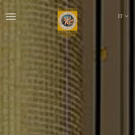
IT
ITA
ENG
FRA
DEU
ESP
RUS